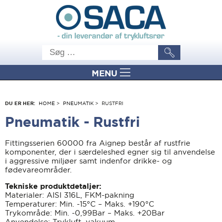
MENU
DU ER HER:
HOME
>
PNEUMATIK
>
RUSTFRI
Pneumatik
- Rustfri
Fittingsserien 60000 fra Aignep består af rustfrie
komponenter, der i særdeleshed egner sig til anvendelse
i aggressive miljøer samt indenfor drikke- og
fødevareområder.
Tekniske produktdetaljer:
Materialer: AISI 316L, FKM-pakning
Temperaturer: Min. -15°C – Maks. +190°C
Trykområde: Min. -0,99Bar – Maks. +20Bar
Anvendelse: Trykluft, vakuum