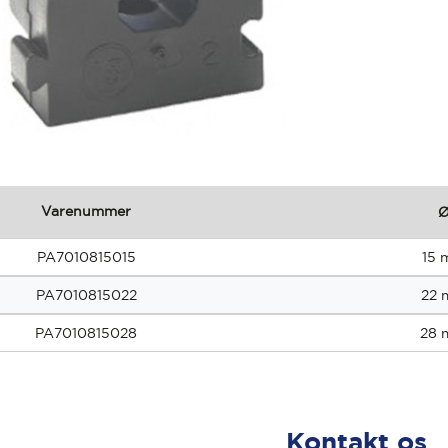
Varenummer
PA7010815015
15 
PA7010815022
22
PA7010815028
28
Kontakt os