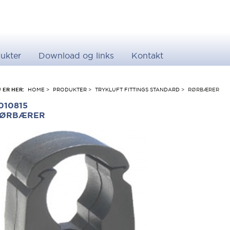
ukter
Download og links
Kontakt
 ER HER:
HOME
>
PRODUKTER
>
TRYKLUFT FITTINGS STANDARD
>
RØRBÆRER
010815
ØRBÆRER