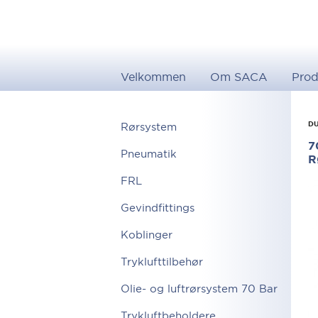
Velkommen
Om SACA
Prod
DU
Rørsystem
7
Pneumatik
R
FRL
Gevindfittings
Koblinger
Tryklufttilbehør
Olie- og luftrørsystem 70 Bar
Trykluftbeholdere