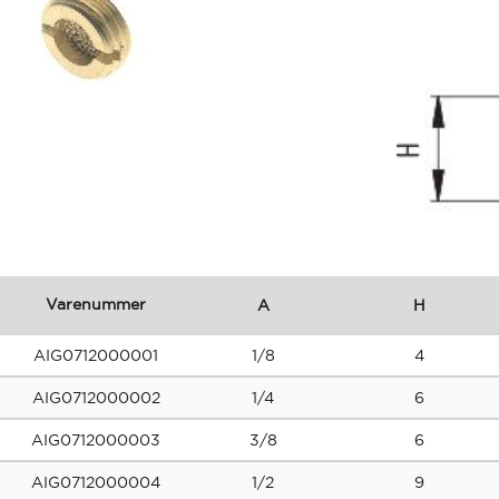
Varenummer
A
H
AIG0712000001
1/8
4
AIG0712000002
1/4
6
AIG0712000003
3/8
6
AIG0712000004
1/2
9