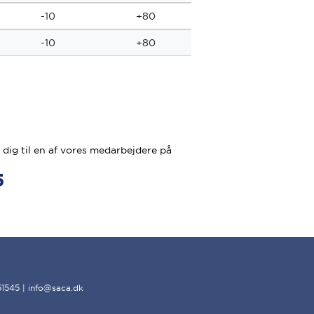
-10
+80
10
-10
+80
10
dig til en af vores medarbejdere på
5
51545 | info@saca.dk