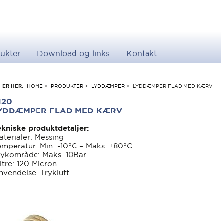
ukter
Download og links
Kontakt
 ER HER:
HOME
>
PRODUKTER
>
LYDDÆMPER
>
LYDDÆMPER FLAD MED KÆRV
120
YDDÆMPER FLAD MED KÆRV
ekniske produktdetaljer:
aterialer: Messing
emperatur: Min. -10°C – Maks. +80°C
rykområde: Maks. 10Bar
iltre: 120 Micron
nvendelse: Trykluft