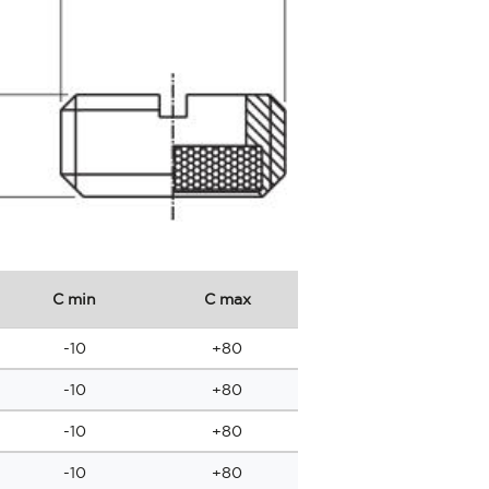
C min
C max
Bar
-10
+80
10
-10
+80
10
-10
+80
10
-10
+80
10