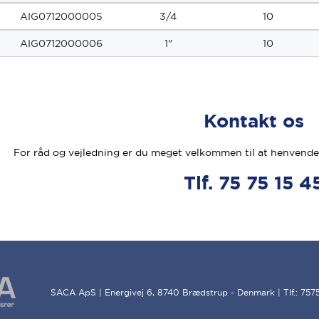
AIG0712000005
3/4
10
AIG0712000006
1"
10
Kontakt os
For råd og vejledning er du meget velkommen til at henvende 
Tlf. 75 75 15 4
SACA ApS | Energivej 6, 8740 Brædstrup - Denmark | Tlf.: 757