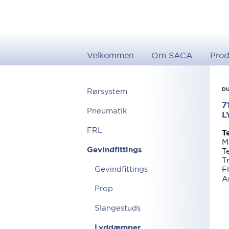
Velkommen
Om SACA
Prod
DU
Rørsystem
7
Pneumatik
L
FRL
T
M
Gevindfittings
T
T
Gevindfittings
F
A
Prop
Slangestuds
Lyddæmper