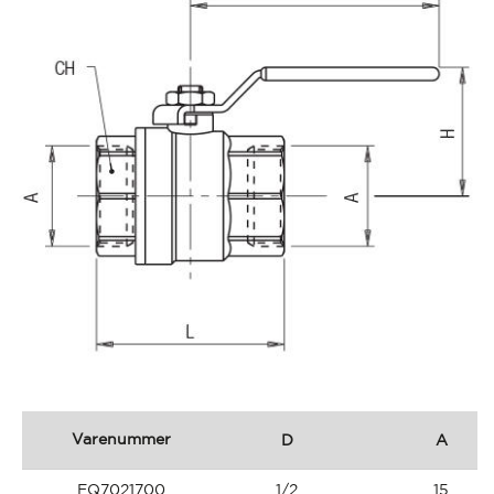
Varenummer
D
A
EQ7021700
1/2
15