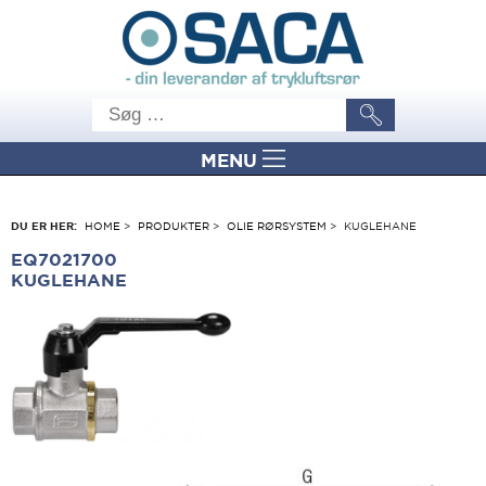
MENU
DU ER HER:
HOME
>
PRODUKTER
>
OLIE RØRSYSTEM
>
KUGLEHANE
EQ7021700
KUGLEHANE