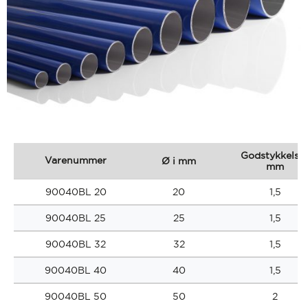
Godstykkelse 
Varenummer
Ø i mm
mm
90040BL 20
20
1,5
90040BL 25
25
1,5
90040BL 32
32
1,5
90040BL 40
40
1,5
90040BL 50
50
2