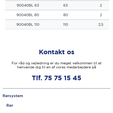
90040BL 63
63
2
90040BL 80
80
2
90040BL 110
110
2,5
Kontakt os
For råd og vejledning er du meget velkommen til at
henvende dig til en af vores medarbejdere på
Tlf. 75 75 15 45
Rørsystem
Rør