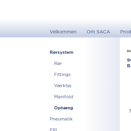
Velkommen
Om SACA
Prod
DU
Rørsystem
9
Rør
B
Fittings
Værktøj
Manifold
Ophæng
Pneumatik
FRL