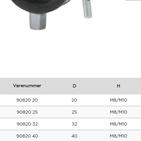
Varenummer
D
H
90820 20
20
M8/M10
90820 25
25
M8/M10
90820 32
32
M8/M10
90820 40
40
M8/M10