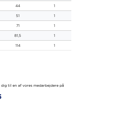
44
1
51
1
71
1
81,5
1
114
1
dig til en af vores medarbejdere på
5