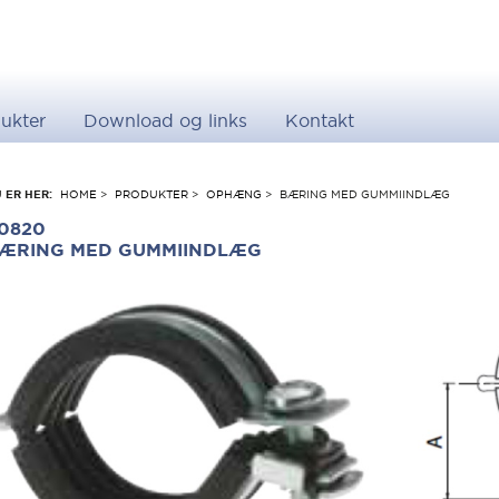
ukter
Download og links
Kontakt
 ER HER:
HOME
>
PRODUKTER
>
OPHÆNG
>
BÆRING MED GUMMIINDLÆG
0820
ÆRING MED GUMMIINDLÆG