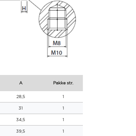
A
Pakke str.
28,5
1
31
1
34,5
1
39,5
1