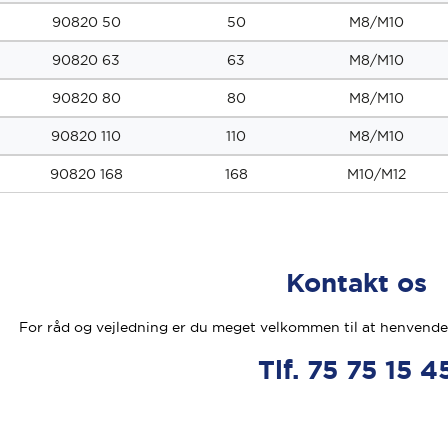
90820 50
50
M8/M10
90820 63
63
M8/M10
90820 80
80
M8/M10
90820 110
110
M8/M10
90820 168
168
M10/M12
Kontakt os
For råd og vejledning er du meget velkommen til at henvende 
Tlf. 75 75 15 4