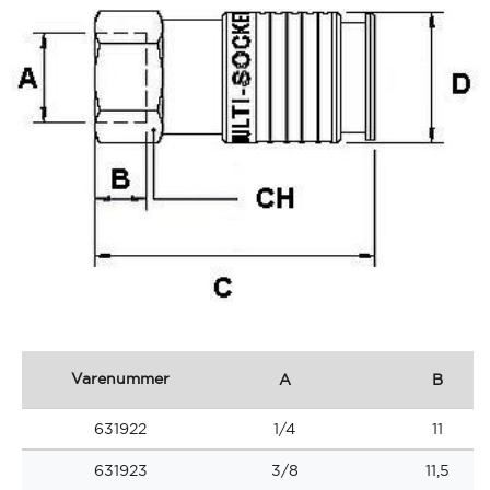
Varenummer
A
B
631922
1/4
11
631923
3/8
11,5