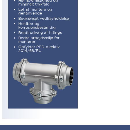
Høj flowhastighed og
minimalt trykfald
Let at montere og
genanvende
Begrænset vedligeholdelse
Holdbar og
korrosionsbestandig
Bredt udvalg af fittings
Bedre arbejdsmiljø for
montører
Opfylder PED-direktiv
2014/68/EU