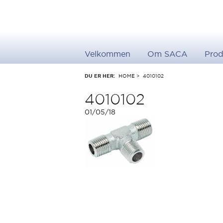
Velkommen
Om SACA
Prod
DU ER HER:
HOME
>
4010102
4010102
01/05/18