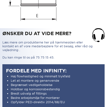
ØNSKER DU AT VIDE MERE?
Læs mere om produkterne her på hjemmesiden eller
kontakt en af vore medarbejdere for et besøg, eller råd og
vejledning .
Du kan ringe til os på 75 75 15 45.
FORDELE MED INFINITY:
Høj flowhastighed og minimalt trykfald
Let at montere og genanvende
Begrænset vedligeholdelse
Holdbar og korrosionsbestandig
Bredt udvalg af fittings
Bedre arbejdsmiljø for montører
Opfylder PED-direktiv 2014/68/EU