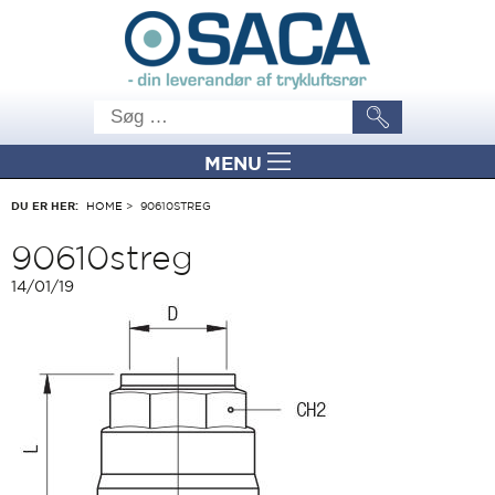
MENU
DU ER HER:
HOME
>
90610STREG
90610streg
14/01/19