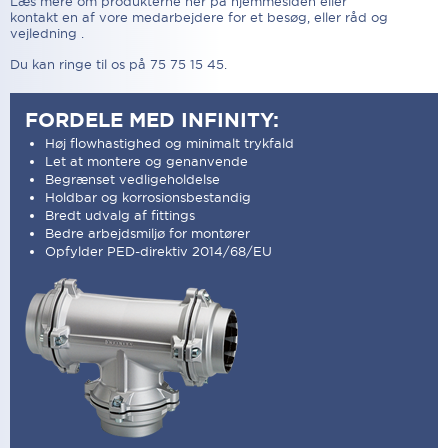
Læs mere om produkterne her på hjemmesiden eller
kontakt en af vore medarbejdere for et besøg, eller råd og
vejledning .
Du kan ringe til os på 75 75 15 45.
FORDELE MED INFINITY:
Høj flowhastighed og minimalt trykfald
Let at montere og genanvende
Begrænset vedligeholdelse
Holdbar og korrosionsbestandig
Bredt udvalg af fittings
Bedre arbejdsmiljø for montører
Opfylder PED-direktiv 2014/68/EU