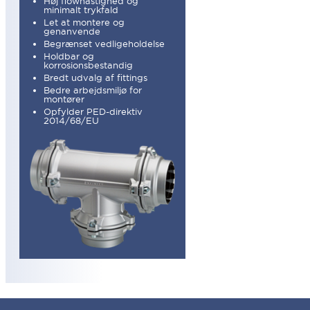
Høj flowhastighed og
minimalt trykfald
Let at montere og
genanvende
Begrænset vedligeholdelse
Holdbar og
korrosionsbestandig
Bredt udvalg af fittings
Bedre arbejdsmiljø for
montører
Opfylder PED-direktiv
2014/68/EU