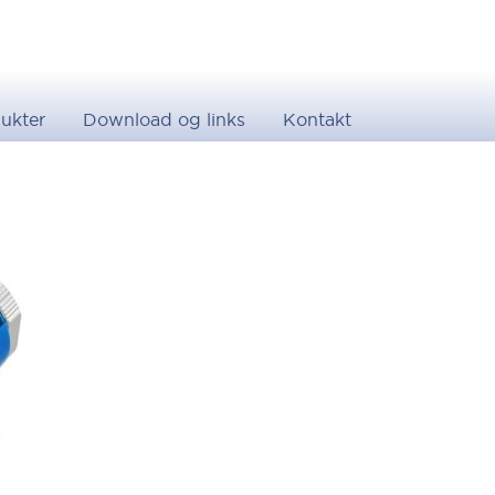
ukter
Download og links
Kontakt