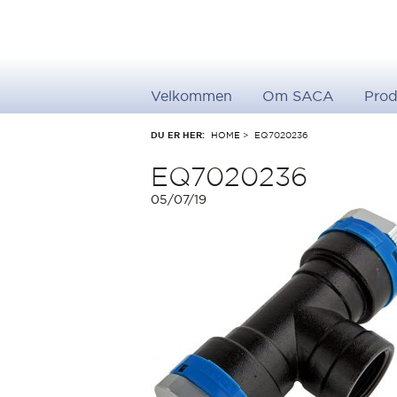
Velkommen
Om SACA
Prod
DU ER HER:
HOME
>
EQ7020236
EQ7020236
05/07/19