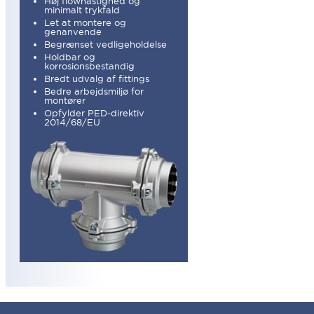
Høj flowhastighed og
minimalt trykfald
Let at montere og
genanvende
Begrænset vedligeholdelse
Holdbar og
korrosionsbestandig
Bredt udvalg af fittings
Bedre arbejdsmiljø for
montører
Opfylder PED-direktiv
2014/68/EU