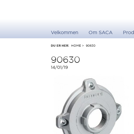
Velkommen
Om SACA
Prod
DU ER HER:
HOME
>
90630
90630
14/01/19