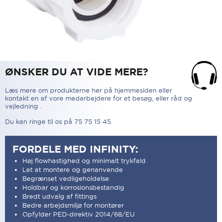
ØNSKER DU AT VIDE MERE?
Læs mere om produkterne her på hjemmesiden eller
kontakt en af vore medarbejdere for et besøg, eller råd og
vejledning .
Du kan ringe til os på 75 75 15 45.
FORDELE MED INFINITY:
Høj flowhastighed og minimalt trykfald
Let at montere og genanvende
Begrænset vedligeholdelse
Holdbar og korrosionsbestandig
Bredt udvalg af fittings
Bedre arbejdsmiljø for montører
Opfylder PED-direktiv 2014/68/EU