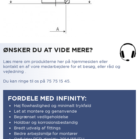
ØNSKER DU AT VIDE MERE?
Læs mere om produkterne her på hjemmesiden eller
kontakt en af vore medarbejdere for et besøg, eller råd og
vejledning .
Du kan ringe til os på 75 75 15 45.
FORDELE MED INFINITY:
Høj flowhastighed og minimalt trykfald
Let at montere og genanvende
Begrænset vedligeholdelse
Holdbar og korrosionsbestandig
Bredt udvalg af fittings
Bedre arbejdsmiljø for montører