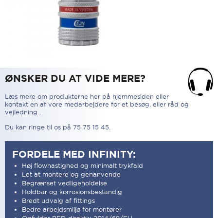
ØNSKER DU AT VIDE MERE?
Læs mere om produkterne her på hjemmesiden eller
kontakt en af vore medarbejdere for et besøg, eller råd og
vejledning .
Du kan ringe til os på 75 75 15 45.
FORDELE MED INFINITY:
Høj flowhastighed og minimalt trykfald
Let at montere og genanvende
Begrænset vedligeholdelse
Holdbar og korrosionsbestandig
Bredt udvalg af fittings
Bedre arbejdsmiljø for montører