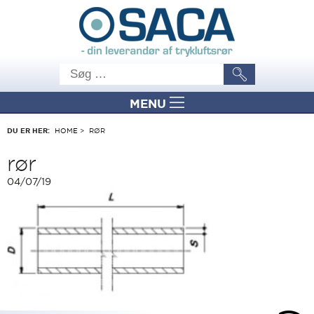
MENU
DU ER HER:
HOME
>
RØR
rør
04/07/19