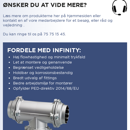
ØNSKER DU AT VIDE MERE?
Læs mere om produkterne her på hjemmesiden eller
kontakt en af vore medarbejdere for et besøg, eller råd og
vejledning .
Du kan ringe til os på 75 75 15 45.
FORDELE MED INFINITY:
Høj flowhastighed og minimalt trykfald
Let at montere og genanvende
Begrænset vedligeholdelse
Holdbar og korrosionsbestandig
Bredt udvalg af fittings
Bedre arbejdsmiljø for montører
Opfylder PED-direktiv 2014/68/EU