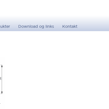
ukter
Download og links
Kontakt