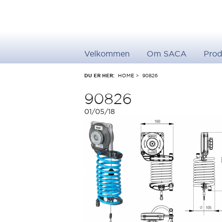
Velkommen
Om SACA
Prod
DU ER HER:
HOME
>
90826
90826
01/05/18