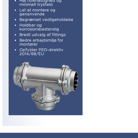
Høj flowhastighed og
minimalt trykfald
Let at montere og
genanvende
Begrænset vedligeholdelse
Holdbar og
korrosionsbestandig
Bredt udvalg af fittings
Bedre arbejdsmiljø for
montører
Opfylder PED-direktiv
2014/68/EU