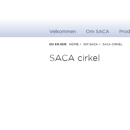
Velkommen
Om SACA
Prod
DU ER HER:
HOME
>
OM SACA
>
SACA CIRKEL
SACA cirkel