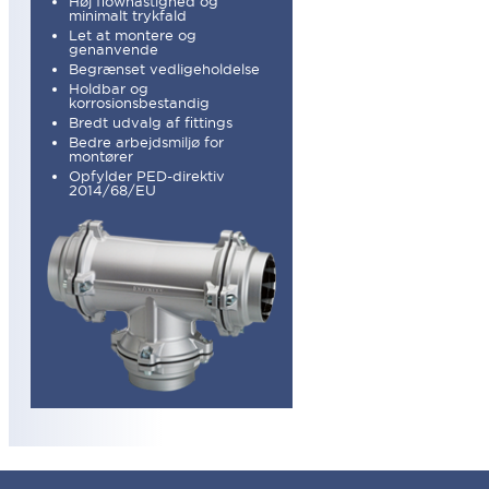
Høj flowhastighed og
minimalt trykfald
Let at montere og
genanvende
Begrænset vedligeholdelse
Holdbar og
korrosionsbestandig
Bredt udvalg af fittings
Bedre arbejdsmiljø for
montører
Opfylder PED-direktiv
2014/68/EU