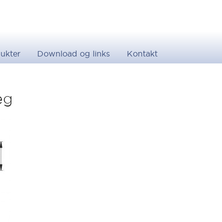
ukter
Download og links
Kontakt
eg