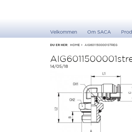
Velkommen
Om SACA
Prod
DU ER HER:
HOME
>
AIG6011500001STREG
AIG6011500001str
14/05/18