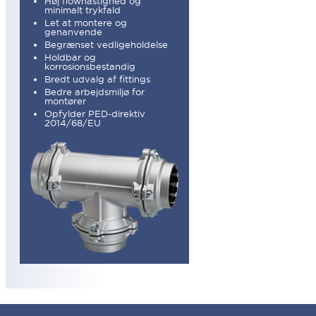
Høj flowhastighed og
minimalt trykfald
Let at montere og
genanvende
Begrænset vedligeholdelse
Holdbar og
korrosionsbestandig
Bredt udvalg af fittings
Bedre arbejdsmiljø for
montører
Opfylder PED-direktiv
2014/68/EU