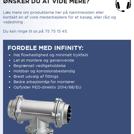
ØNSKER DU AT VIDE MERE?
Læs mere om produkterne her på hjemmesiden eller
kontakt en af vore medarbejdere for et besøg, eller råd og
vejledning .
Du kan ringe til os på 75 75 15 45.
FORDELE MED INFINITY:
Høj flowhastighed og minimalt trykfald
Let at montere og genanvende
Begrænset vedligeholdelse
Holdbar og korrosionsbestandig
Bredt udvalg af fittings
Bedre arbejdsmiljø for montører
Opfylder PED-direktiv 2014/68/EU