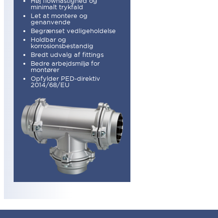
Høj flowhastighed og
minimalt trykfald
Let at montere og
genanvende
Begrænset vedligeholdelse
Holdbar og
korrosionsbestandig
Bredt udvalg af fittings
Bedre arbejdsmiljø for
montører
Opfylder PED-direktiv
2014/68/EU