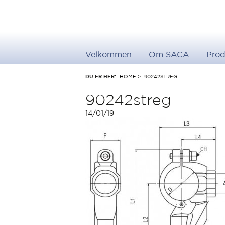
Velkommen
Om SACA
Prod
DU ER HER:
HOME
>
90242STREG
90242streg
14/01/19