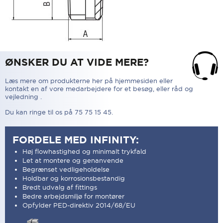
ØNSKER DU AT VIDE MERE?
Læs mere om produkterne her på hjemmesiden eller
kontakt en af vore medarbejdere for et besøg, eller råd og
vejledning .
Du kan ringe til os på 75 75 15 45.
FORDELE MED INFINITY:
Høj flowhastighed og minimalt trykfald
Let at montere og genanvende
Begrænset vedligeholdelse
Holdbar og korrosionsbestandig
Bredt udvalg af fittings
Bedre arbejdsmiljø for montører
Opfylder PED-direktiv 2014/68/EU