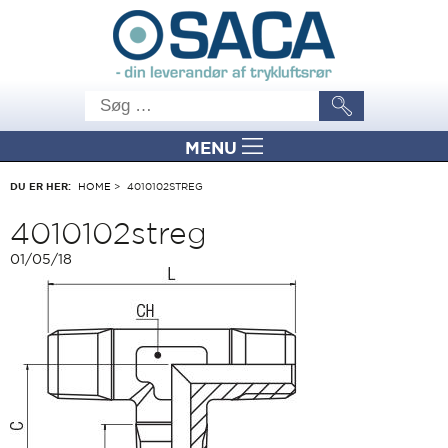
MENU
DU ER HER:
HOME
>
4010102STREG
4010102streg
01/05/18