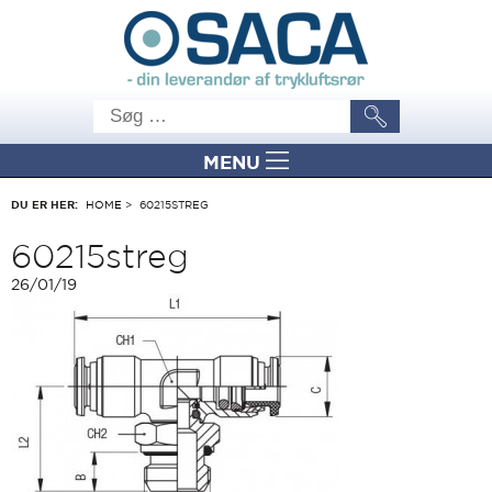
MENU
DU ER HER:
HOME
>
60215STREG
60215streg
26/01/19