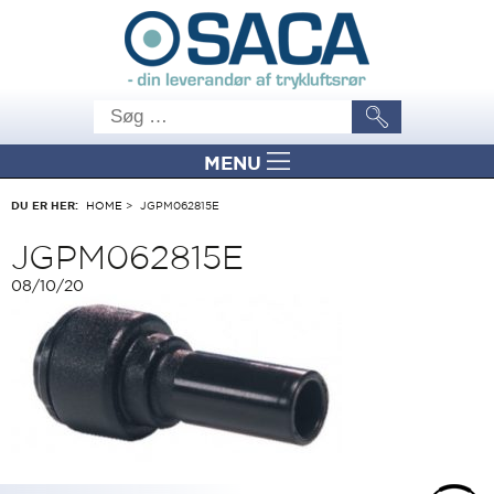
MENU
DU ER HER:
HOME
>
JGPM062815E
JGPM062815E
08/10/20