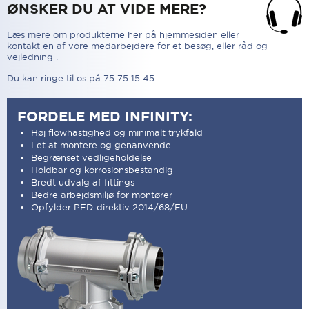
ØNSKER DU AT VIDE MERE?
Læs mere om produkterne her på hjemmesiden eller
kontakt en af vore medarbejdere for et besøg, eller råd og
vejledning .
Du kan ringe til os på 75 75 15 45.
FORDELE MED INFINITY:
Høj flowhastighed og minimalt trykfald
Let at montere og genanvende
Begrænset vedligeholdelse
Holdbar og korrosionsbestandig
Bredt udvalg af fittings
Bedre arbejdsmiljø for montører
Opfylder PED-direktiv 2014/68/EU