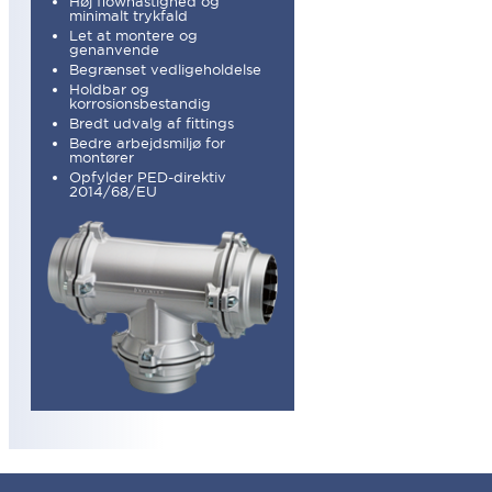
Høj flowhastighed og
minimalt trykfald
Let at montere og
genanvende
Begrænset vedligeholdelse
Holdbar og
korrosionsbestandig
Bredt udvalg af fittings
Bedre arbejdsmiljø for
montører
Opfylder PED-direktiv
2014/68/EU