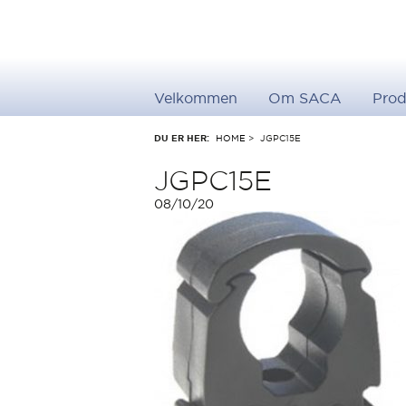
Velkommen
Om SACA
Prod
DU ER HER:
HOME
>
JGPC15E
JGPC15E
08/10/20