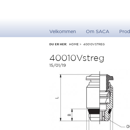
Velkommen
Om SACA
Prod
DU ER HER:
HOME
>
40010VSTREG
40010Vstreg
15/01/19