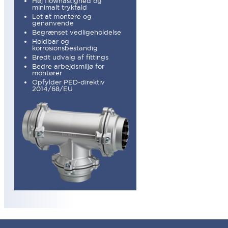
Høj flowhastighed og
minimalt trykfald
Let at montere og
genanvende
Begrænset vedligeholdelse
Holdbar og
korrosionsbestandig
Bredt udvalg af fittings
Bedre arbejdsmiljø for
montører
Opfylder PED-direktiv
2014/68/EU