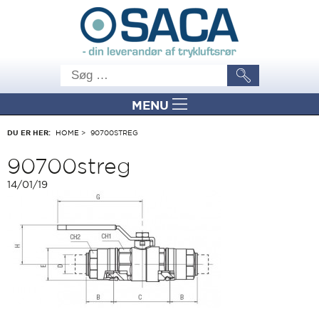
MENU
DU ER HER:
HOME
>
90700STREG
90700streg
14/01/19