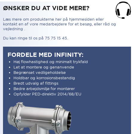
ØNSKER DU AT VIDE MERE?
Læs mere om produkterne her på hjemmesiden eller
kontakt en af vore medarbejdere for et besøg, eller råd og
vejledning .
Du kan ringe til os på 75 75 15 45.
FORDELE MED INFINITY:
Høj flowhastighed og minimalt trykfald
Let at montere og genanvende
Begrænset vedligeholdelse
Holdbar og korrosionsbestandig
Bredt udvalg af fittings
Bedre arbejdsmiljø for montører
Opfylder PED-direktiv 2014/68/EU