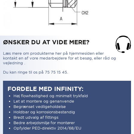
ØNSKER DU AT VIDE MERE?
Læs mere om produkterne her på hjemmesiden eller
kontakt en af vore medarbejdere for et besøg, eller råd og
vejledning .
Du kan ringe til os på 75 75 15 45.
FORDELE MED INFINITY:
Høj flowhastighed og minimalt trykfald
Let at montere og genanvende
Begrænset vedligeholdelse
Holdbar og korrosionsbestandig
Bredt udvalg af fittings
Bedre arbejdsmiljø for montører
Opfylder PED-direktiv 2014/68/EU