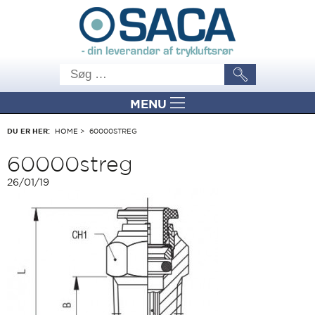
MENU
DU ER HER:
HOME
>
60000STREG
60000streg
26/01/19